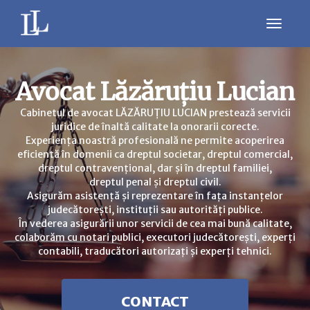
Avocat Lăzăruțiu Lucian
Cabinetul de avocat LĂZĂRUȚIU LUCIAN prestează servicii
juridice de înaltă calitate la onorarii corecte.
Experiența noastră profesională ne permite acoperirea
eficientă în domenii ca dreptul societar, dreptul comercial,
dreptul contravențional, dar și în dreptul familiei,
dreptul penal și dreptul civil.
Asigurăm asistență și reprezentare în fața instanțelor
judecătorești, instituții sau autorități publice.
În vederea asigurării unor servicii de cea mai bună calitate,
colaborăm cu notari publici, executori judecătorești, experți
contabili, traducători autorizați și experți tehnici.
CONTACT