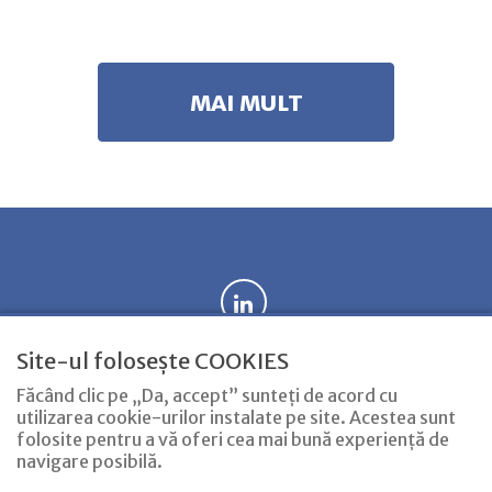
MAI MULT
Site-ul folosește COOKIES
Acasă
Avocat timisoara
Servicii
Contact
Noutăți
Făcând clic pe „Da, accept” sunteți de acord cu
utilizarea cookie-urilor instalate pe site. Acestea sunt
folosite pentru a vă oferi cea mai bună experiență de
navigare posibilă.
COPYRIGHT © 2026 AVOCAT LĂZĂRUȚIU LUCIAN. TOATE
DREPTURILE REZERVATE.