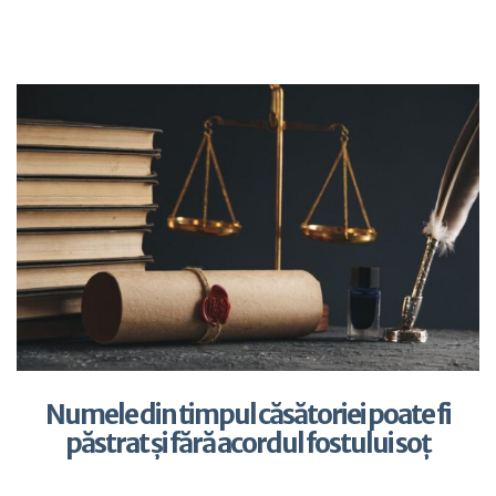
Numele din timpul căsătoriei poate fi
păstrat și fără acordul fostului soț