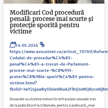
Modificari Cod procedură
penală: procese mai scurte și
protecție sporită pentru
victime
14.05.2026
https://www.avocatnet.ro/articol_70769/Refor
Codului-de-procedur%C4%83-
penal%C4%83-a-trecut-de-Parlament-
procese-mai-scurte-%C8%99i-
protec%C8%9Bie-sporit%C4%83-pentru-
victime.html?
fbclid=IwY2xjawRyOlxleHRuA2FlbQIxMQBzcnR
Dosarele cu victime minori în infracțiuni sexuale trec
de la judecătorii la tribunale, pentru o judecată „mai