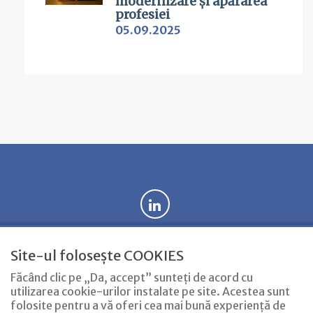
modernizare și apărarea
profesiei
05.09.2025
Site-ul folosește COOKIES
Acasă
Avocat timisoara
Servicii
Contact
Noutăți
Făcând clic pe „Da, accept” sunteți de acord cu
utilizarea cookie-urilor instalate pe site. Acestea sunt
folosite pentru a vă oferi cea mai bună experiență de
COPYRIGHT © 2026 AVOCAT LĂZĂRUȚIU LUCIAN. TOATE